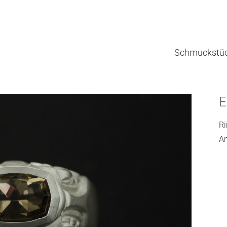
Schmuckstü
E
Ri
An