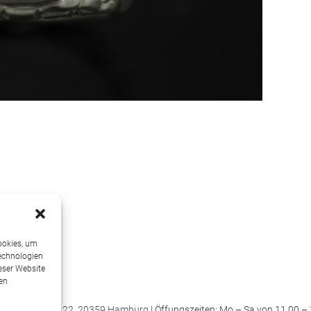
ookies, um
Technologien
eser Website
en
ein Hoyer Straße 22, 20359 Hamburg
| Öffungszeiten: Mo – Sa von 11.00 –