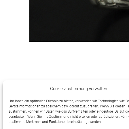
Cookie-Zustimmung verwalten
Um Ihnen ein optimales Erlebnis zu bieten, verwenden wir Technologien wie C
Geräteinformationen zu speichern bzw. darauf zuzugreifen. Wenn Sie diesen 
zustimmen, können wir Daten wie das Surfverhalten oder eindeutige IDs auf di
verarbeiten. Wenn Sie Ihre Zustimmung nicht erteilen oder zurückziehen, könn
bestimmte Merkmale und Funktionen beeinträchtigt werden.
Wolkenstein Artisten-Atelier, H