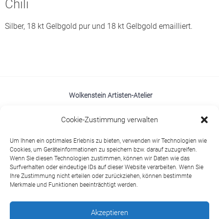
Chili
Silber, 18 kt Gelbgold pur und 18 kt Gelbgold emailliert.
Wolkenstein Artisten-Atelier
Hein Hoyer Straße 22, 20359 Hamburg
Cookie-Zustimmung verwalten
Öffungszeiten:
Um Ihnen ein optimales Erlebnis zu bieten, verwenden wir Technologien wie
Mo – Fr von 11.00 – 19.00 Uhr
Cookies, um Geräteinformationen zu speichern bzw. darauf zuzugreifen.
Sa 11.00 – 16.00 Uhr
Wenn Sie diesen Technologien zustimmen, können wir Daten wie das
Surfverhalten oder eindeutige IDs auf dieser Website verarbeiten. Wenn Sie
sowie nach Absprache
Ihre Zustimmung nicht erteilen oder zurückziehen, können bestimmte
Merkmale und Funktionen beeinträchtigt werden.
E-mail:
werkstatt@bianca-wolkenstein.com
Tel.:
+49 (0) 151 – 46752045
Akzeptieren